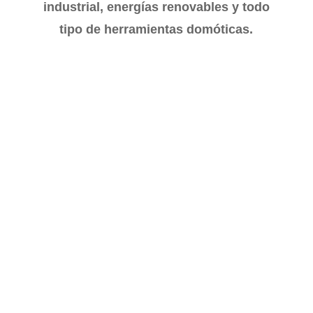
industrial, energías renovables y todo
tipo de herramientas domóticas.
Gesclival
Sistema de tuberías y accesorios para agua
fría y caliente con unión en soldadura
química. Los tubos y accesorios ASTRAL
CPVC-PRO fabricados por Astral Poly
Technik Limited se hacen con un plástico