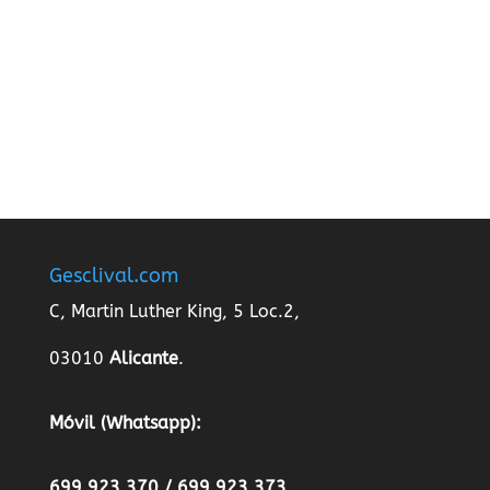
de #quédateencasa, donde...
Gesclival.com
C, Martin Luther King, 5 Loc.2,
03010
Alicante
.
Móvil (Whatsapp):
699 923 370 / 699 923 373