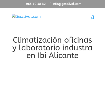
965 10 48 32
info@gesclival.com
Climatización oficinas
y laboratorio industra
en Ibi Alicante
Instalación diseñada para cubrir las
necesidades de climatización a través de un
sistema de agua con terminales tipo Fancoil,
para despachos, oficinas generales y zona
de salas blancas.